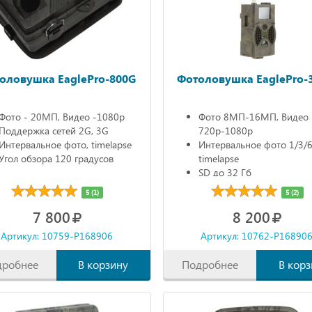
оловушка EaglePro-800G
Фотоловушка EaglePro-
Фото - 20МП, Видео -1080р
Фото 8МП-16МП, Видео
Поддержка сетей 2G, 3G
720р-1080р
Интервальное фото, timelapse
Интервальное фото 1/3/6
Угол обзора 120 градусов
timelapse
SD до 32 Гб
ЖК дисплей
5 (1)
5 (2)
7 800
8 200
Артикул: 10759-P168906
Артикул: 10762-P16890
дробнее
В корзину
Подробнее
В корз