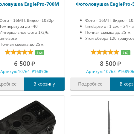
оловушка EaglePro-700M
Фотоловушка EaglePro-
Фото - 16МП, Видео -1080р
Фото - 16МП, Видео - 1
Температура до -40
timelapse от 1 сек – 24 ча
Интервальное фото 1/3/6,
Ночная съемка до 25 м.
timelapse
Угол обзора 120 градусо
Ночная съемка до 25м.
5 (2)
5 (1)
6 500
8 500
Артикул: 10764-P168906
Артикул: 10763-P16890
дробнее
В корзину
Подробнее
В корз