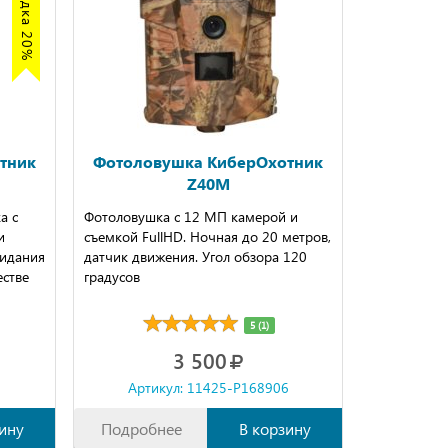
тник
Фотоловушка КиберОхотник
Z40M
а с
Фотоловушка с 12 МП камерой и
и
съемкой FullHD. Ночная до 20 метров,
идания
датчик движения. Угол обзора 120
естве
градусов
5 (1)
3 500
6
Артикул: 11425-P168906
ину
Подробнее
В корзину