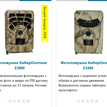
Акция скидка 20%
оловушка КиберОхотник
Фотоловушка КиберОхо
Z30M
Z10M
мегапиксельная фотоловушка с
Фотоловушка с широким углом
ю фото и видео по PIR датчику
обзора и датчиком движения.
стоянии до 15 метров. Ночная
Возможность съемки таймлапс 
.
мультифото.