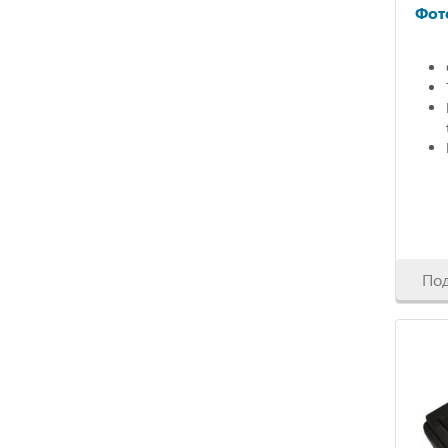
Фот
По