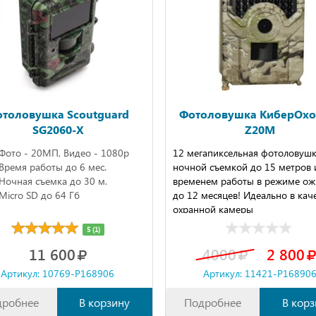
толовушка Scoutguard
Фотоловушка КиберОхо
SG2060-X
Z20M
Фото - 20МП, Видео - 1080р
12 мегапиксельная фотоловушк
Время работы до 6 мес.
ночной съемкой до 15 метров 
Ночная съемка до 30 м.
временем работы в режиме ож
Micro SD до 64 Гб
до 12 месяцев! Идеально в кач
охранной камеры
5 (1)
11 600
4000
2 800
Артикул: 10769-P168906
Артикул: 11421-P16890
дробнее
В корзину
Подробнее
В корз