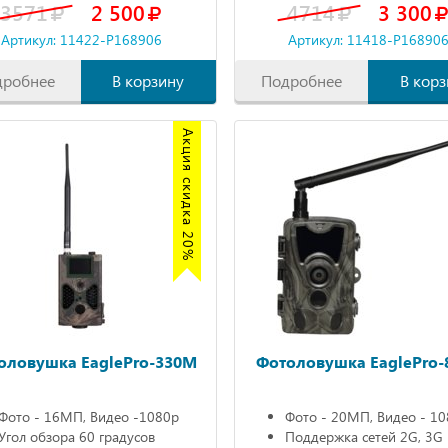
3571
2 500
4714
3 300
Артикул: 11422-P168906
Артикул: 11418-P16890
дробнее
В корзину
Подробнее
В корз
Акция скидка 20%
оловушка EaglePro-330M
Фотоловушка EaglePro-
Фото - 16МП, Видео -1080р
Фото - 20МП, Видео - 1
Угол обзора 60 градусов
Поддержка сетей 2G, 3G