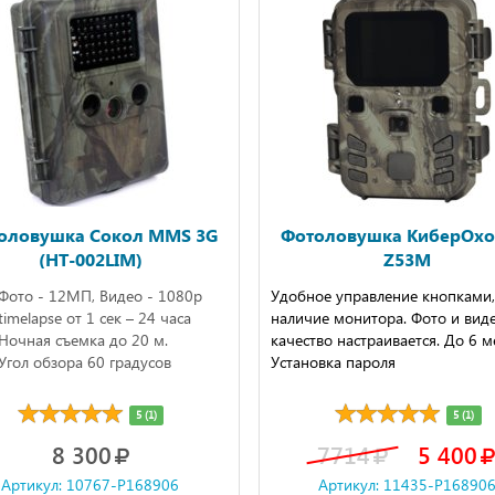
оловушка Сокол MMS 3G
Фотоловушка КиберОхо
(HT-002LIM)
Z53M
Фото - 12МП, Видео - 1080р
Удобное управление кнопками,
timelapse от 1 сек – 24 часа
наличие монитора. Фото и вид
Ночная съемка до 20 м.
качество настраивается. До 6 м
Угол обзора 60 градусов
Установка пароля
5 (1)
5 (1)
8 300
7714
5 400
Артикул: 10767-P168906
Артикул: 11435-P16890