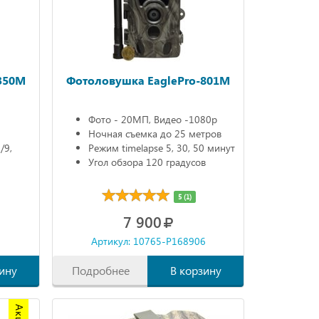
350M
Фотоловушка EaglePro-801M
Фото - 20МП, Видео -1080р
Ночная съемка до 25 метров
/9,
Режим timelapse 5, 30, 50 минут
Угол обзора 120 градусов
5 (1)
7 900
6
Артикул: 10765-P168906
ину
Подробнее
В корзину