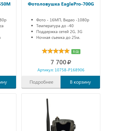
550M
Фотоловушка EaglePro-700G
080р
Фото - 16МП, Видео -1080р
са
Температура до -40
Поддержка сетей 2G, 3G
в
Ночная съемка до 25м.
5 (1)
7 700
6
Артикул: 10758-P168906
ину
Подробнее
В корзину