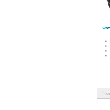
Фот
По