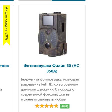
Акция скидка 20%
тник
Фотоловушка Филин 60 (HC-
350A)
Бюджетная фотоловушка, имеющая
разрешение Full HD, со встроенным
и
датчиком движения. С помощью
современной фотоловушки вы
можете отслеживать любые
перемещения в выбранном секторе,
4.8 (2)
совершать фото и видеосъемку.