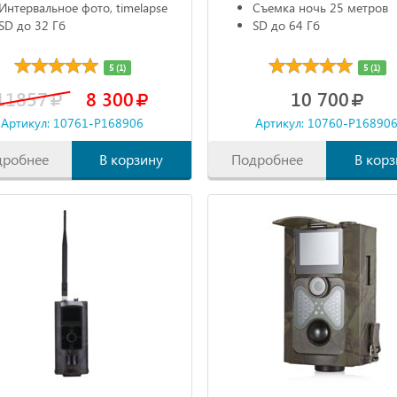
Интервальное фото, timelapse
Съемка ночь 25 метров
SD до 32 Гб
SD до 64 Гб
5 (1)
5 (1)
11857
8 300
10 700
Артикул: 10761-P168906
Артикул: 10760-P16890
дробнее
В корзину
Подробнее
В корз