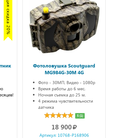
Акция скидка 20%
тник
Фотоловушка Scoutguard
MG984G-30M 4G
Фото - 30МП, Видео - 1080р
ео
Время работы до 6 мес.
есяцев!
Ночная съемка до 25 м.
4 режима чувствительности
датчика
5 (1)
18 900
6
Артикул: 10768-P168906