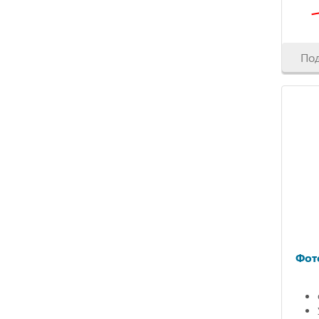
По
Фот