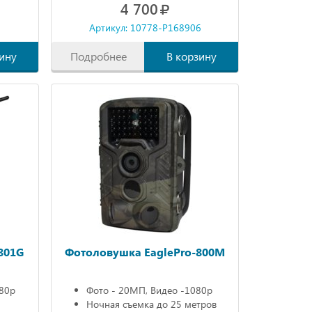
4 700
6
Артикул: 10778-P168906
ину
Подробнее
В корзину
801G
Фотоловушка EaglePro-800M
080р
Фото - 20МП, Видео -1080р
Ночная съемка до 25 метров