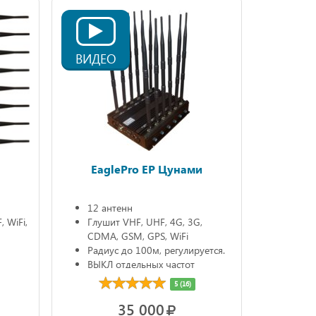
ВИДЕО
EaglePro EP Цунами
12 антенн
 WiFi,
Глушит VHF, UHF, 4G, 3G,
CDMA, GSM, GPS, WiFi
Радиус до 100м, регулируется.
ВЫКЛ отдельных частот
5 (16)
35 000