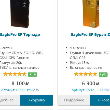
EaglePro EP Торнадо
EaglePro EP Буран-
5 антенн
4 антенны
Глушит CDMA, 3G, 4G, WiFi,
Глушит 4 диапазона: 3G, 
GSM, GPS, Глонасс
GSM, GPS
Радиус до 20м.
Радиус 15м.
ВЫКЛ отдельных каналов
Выкл диапазонов по
Автономно 90мин.
отдельности
5 (18)
5 (13)
Автономно 90мин.
8 100
6 900
Артикул: 15408-P47298
Артикул: 15421-P47298
дробнее
В корзину
Подробнее
В корз