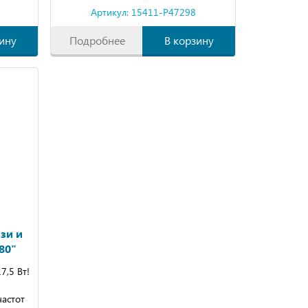
Артикул: 15411-P47298
ину
Подробнее
В корзину
зи и
80"
,5 Вт!
частот