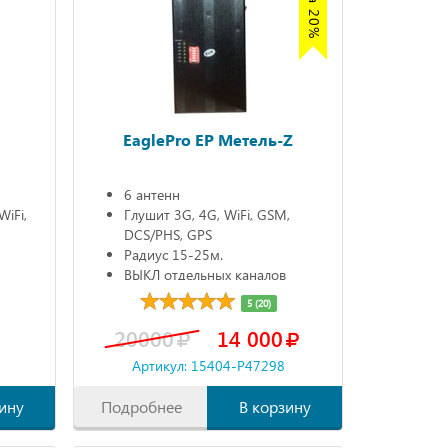
Z
EaglePro EP Метель-Z
6 антенн
WiFi,
Глушит 3G, 4G, WiFi, GSM,
DCS/PHS, GPS
Радиус 15-25м.
ВЫКЛ отдельных каналов
Автономно 90 мин.
5 (20)
20000
14 000
Артикул: 15404-P47298
ину
Подробнее
В корзину