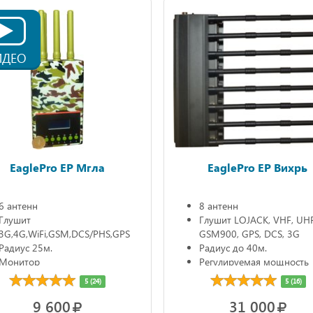
ИДЕО
EaglePro EP Мгла
EaglePro EP Вихрь
6 антенн
8 антенн
Глушит
Глушит LOJACK, VHF, UHF,
3G,4G,WiFi,GSM,DCS/PHS,GPS
GSM900, GPS, DCS, 3G
Радиус 25м.
Радиус до 40м.
Монитор
Регулируемая мощность
Автономно до 3ч.
5 (24)
5 (16)
9 600
31 000