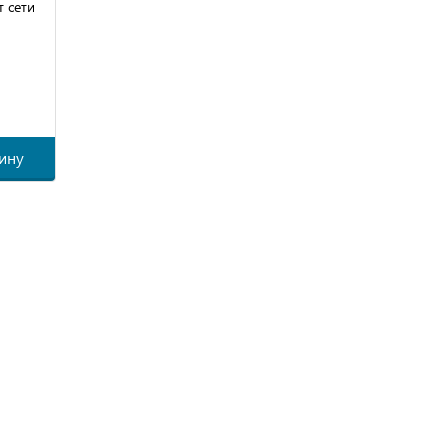
т сети
8
ину