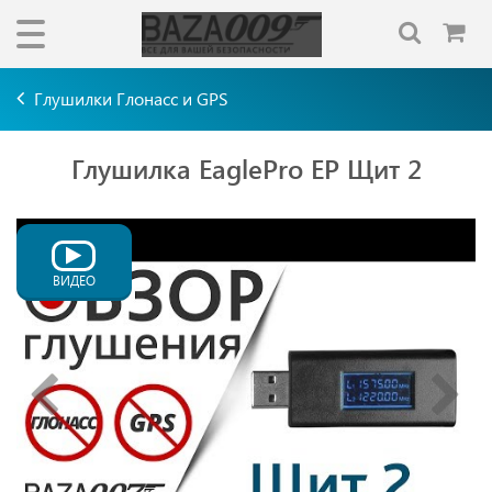
Глушилки Глонасс и GPS
Глушилка EaglePro EP Щит 2
ВИДЕО